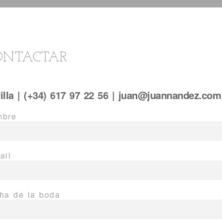
ONTACTAR
illa | (+34) 617 97 22 56 | juan@juannandez.com
bre
ail
ha de la boda