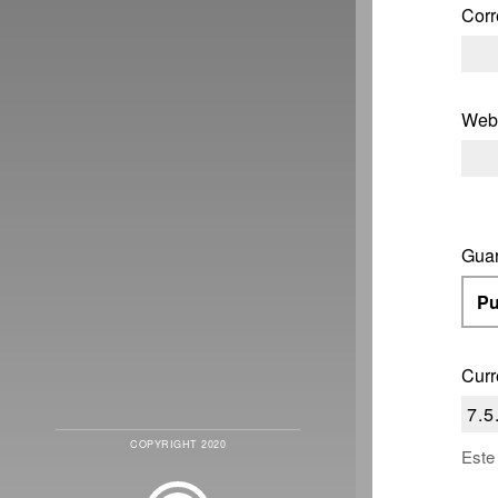
Corr
Web
Guar
Curr
COPYRIGHT 2020
Este