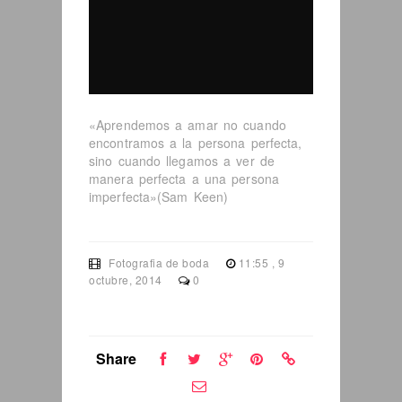
«Aprendemos a amar no cuando
encontramos a la persona perfecta,
sino cuando llegamos a ver de
manera perfecta a una persona
imperfecta»(Sam Keen)
Fotografia de boda
11:55 , 9
octubre, 2014
0
Share